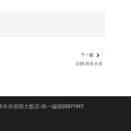
下一篇
谷關 稍來步道
神木谷假期大飯店-統一編號05871997