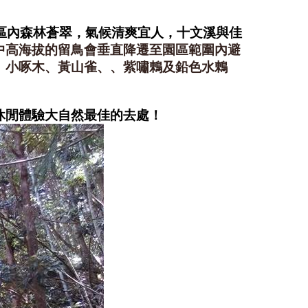
，區內森林蒼翠，氣候清爽宜人，十文溪與佳
中高海拔的留鳥會垂直降遷至園區範圍內避
、小啄木、黃山雀、
、紫嘯鶇及鉛色水鶇
休閒體驗大自然最佳的去處！