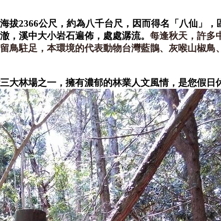
海拔2366公尺，約為八千台尺，因而得名「八仙」
澈，溪中大小岩石遍佈，處處潺流。
每逢秋天，許多
留鳥駐足，本環境的代表動物台灣藍鵲、灰喉山椒鳥
三大林場之一，擁有濃郁的林業人文風情，是您假日