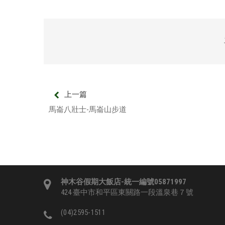
上一篇
馬崙八壯士-馬崙山步道
神木谷假期大飯店-統一編號05871997
424 臺中市和平區東關路一段溫泉巷７號
(04)2595-1511