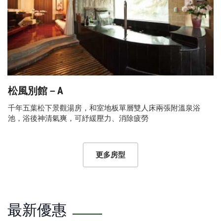
松風別館－A
千年五葉松下景觀湯房，和室地板單層雙人床兩張附溫泉浴
池，浴後神清氣爽，可紓緩壓力、消除疲勞
更多房型
最新優惠