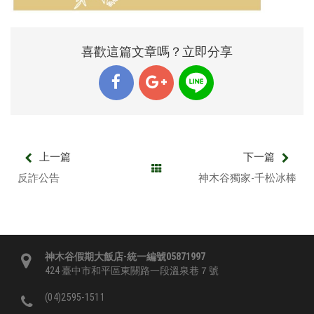
喜歡這篇文章嗎？立即分享
上一篇
下一篇
反詐公告
神木谷獨家-千松冰棒
神木谷假期大飯店-統一編號05871997
424 臺中市和平區東關路一段溫泉巷７號
(04)2595-1511